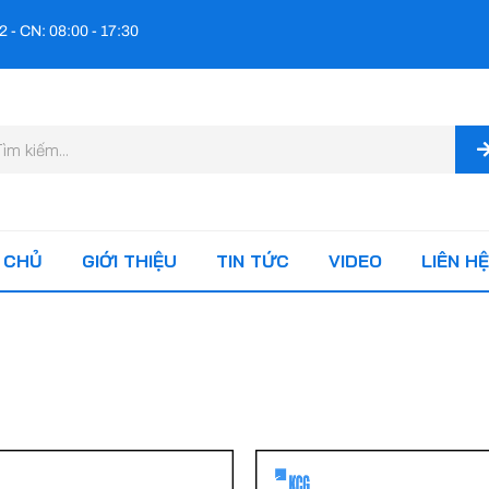
2 - CN: 08:00 - 17:30
m
ếm
 CHỦ
GIỚI THIỆU
TIN TỨC
VIDEO
LIÊN HỆ