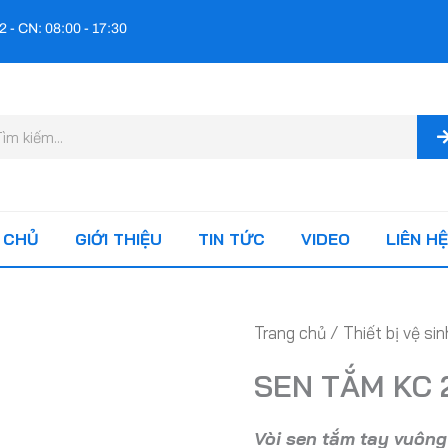
2 - CN: 08:00 - 17:30
m
ếm
 CHỦ
GIỚI THIỆU
TIN TỨC
VIDEO
LIÊN HỆ
Trang chủ
/
Thiết bị vệ sin
SEN TẮM KC 
Vòi sen tắm tay vuôn