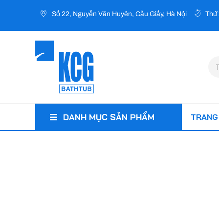
Nhảy
Số 22, Nguyễn Văn Huyên, Cầu Giấy, Hà Nội
Thứ 
tới
nội
dung
Tì
ki
TRANG
DANH MỤC SẢN PHẨM