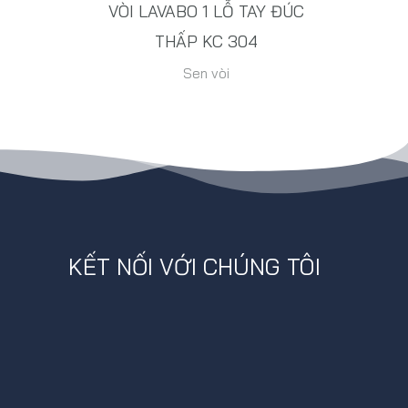
VÒI LAVABO 1 LỖ TAY ĐÚC
THẤP KC 304
Sen vòi
KẾT NỐI VỚI CHÚNG TÔI