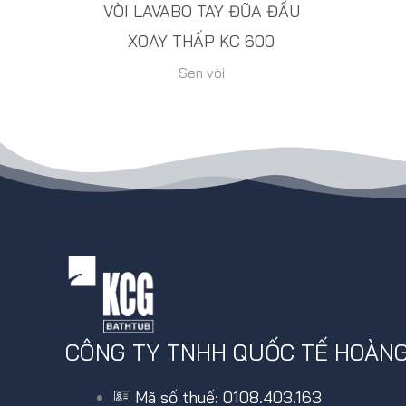
VÒI LAVABO TAY ĐŨA ĐẦU
XOAY THẤP KC 600
Sen vòi
CÔNG TY TNHH QUỐC TẾ HOÀN
Mã số thuế: 0108.403.163