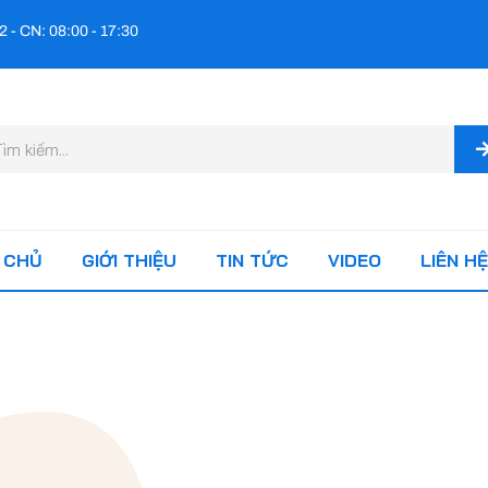
2 - CN: 08:00 - 17:30
m
ếm
 CHỦ
GIỚI THIỆU
TIN TỨC
VIDEO
LIÊN HỆ