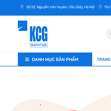
Nhảy
Số 22, Nguyễn Văn Huyên, Cầu Giấy, Hà Nội
Thứ 
tới
nội
dung
Tì
ki
TRANG
DANH MỤC SẢN PHẨM