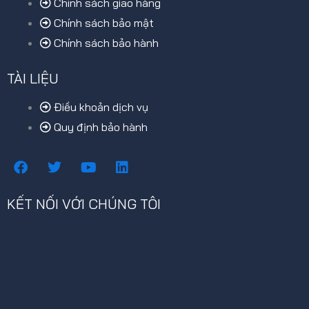
Chính sách giao hàng
Chính sách bảo mật
Chính sách bảo hành
TÀI LIỆU
Điều khoản dịch vụ
Quy định bảo hành
F
T
Y
L
a
w
o
i
c
i
u
n
e
t
t
k
KẾT NỐI VỚI CHÚNG TÔI
b
t
u
e
o
e
b
d
o
r
e
i
k
n