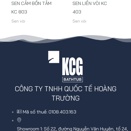
SEN CẮM BỒN TẮM
SEN LIỀN VÒI KC
KC 803
403
Sen vòi
Sen vòi
CÔNG TY TNHH QUỐC TẾ HOÀNG
TRƯỜNG
Mã số thuế: 0108.403.163
Showroom 1: Số 22, đường Nguyễn Văn Huyên, tổ 24,