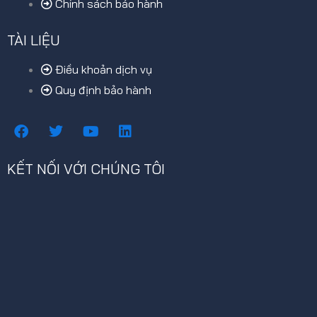
Chính sách bảo hành
TÀI LIỆU
Điều khoản dịch vụ
Quy định bảo hành
F
T
Y
L
a
w
o
i
c
i
u
n
e
t
t
k
KẾT NỐI VỚI CHÚNG TÔI
b
t
u
e
o
e
b
d
o
r
e
i
k
n