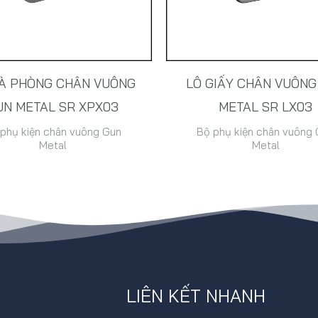
À PHÒNG CHÂN VUÔNG
LÔ GIẤY CHÂN VUÔNG
UN METAL SR XPX03
METAL SR LX03
phụ kiện chân vuông Gun
Bộ phụ kiện chân vuông
Metal
Metal
LIÊN KẾT NHANH