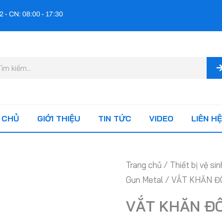
2 - CN: 08:00 - 17:30
m
ếm
 CHỦ
GIỚI THIỆU
TIN TỨC
VIDEO
LIÊN HỆ
Trang chủ
/
Thiết bị vệ sin
Gun Metal
/ VẮT KHĂN Đ
VẮT KHĂN Đ