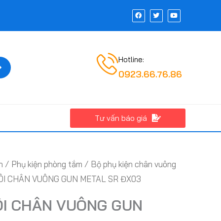
F
T
Y
a
w
o
c
i
u
e
t
t
b
t
u
o
e
b
o
r
e
k
Hotline:
Tìm
kiếm
0923.66.76.86
Tư vấn báo giá
h
/
Phụ kiện phòng tắm
/
Bộ phụ kiện chân vuông
ÔI CHÂN VUÔNG GUN METAL SR ĐX03
ÔI CHÂN VUÔNG GUN