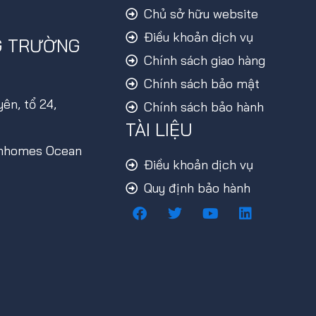
Chủ sở hữu website
Điều khoản dịch vụ
G TRƯỜNG
Chính sách giao hàng
Chính sách bảo mật
ên, tổ 24,
Chính sách bảo hành
TÀI LIỆU
inhomes Ocean
Điều khoản dịch vụ
Quy định bảo hành
F
T
Y
L
a
w
o
i
c
i
u
n
e
t
t
k
b
t
u
e
o
e
b
d
o
r
e
i
k
n