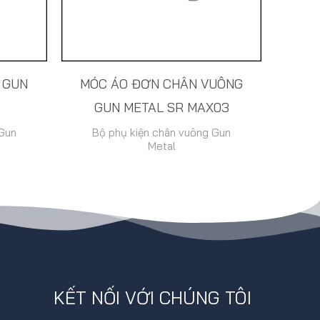
 GUN
MÓC ÁO ĐƠN CHÂN VUÔNG
GUN METAL SR MAX03
 Gun
Bộ phụ kiện chân vuông Gun
Metal
KẾT NỐI VỚI CHÚNG TÔI