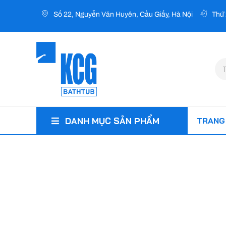
Nhảy
Số 22, Nguyễn Văn Huyên, Cầu Giấy, Hà Nội
Thứ 
tới
nội
dung
Tì
ki
TRANG
DANH MỤC SẢN PHẨM