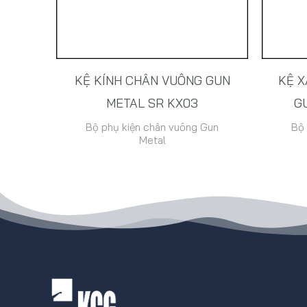
KỆ KÍNH CHÂN VUÔNG GUN
KỆ X
METAL SR KX03
G
Bộ phụ kiện chân vuông Gun
Bộ 
Metal