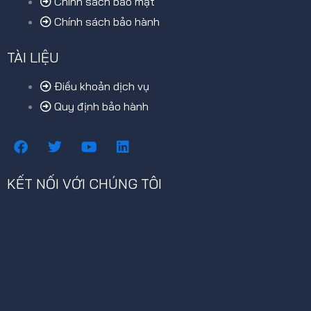
Chính sách bảo mật
Chính sách bảo hành
TÀI LIỆU
Điều khoản dịch vụ
Quy định bảo hành
F
T
Y
L
a
w
o
i
c
i
u
n
e
t
t
k
KẾT NỐI VỚI CHÚNG TÔI
b
t
u
e
o
e
b
d
o
r
e
i
k
n