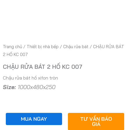
Trang chủ
/
Thiết bị nhà bếp
/
Chậu rửa bát
/ CHẬU RỬA BÁT
2 HỐ KC 007
CHẬU RỬA BÁT 2 HỐ KC 007
Chậu rửa bát hố xifon tròn
Size:
1000x480x250
MUA NGAY
TƯ VẤN BÁO
GIÁ