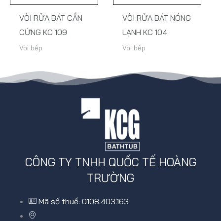
VÒI RỬA BÁT CẦN
VÒI RỬA BÁT NÓNG
CỨNG KC 109
LẠNH KC 104
Vòi bếp
Vòi bếp
CÔNG TY TNHH QUỐC TẾ HOÀNG
TRƯỜNG
Mã số thuế: 0108.403.163