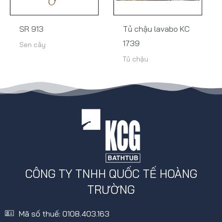
SR 913
Tủ chậu lavabo KC
1739
Sen cây
Tủ chậu
CÔNG TY TNHH QUỐC TẾ HOÀNG
TRƯỜNG
Mã số thuế: 0108.403.163