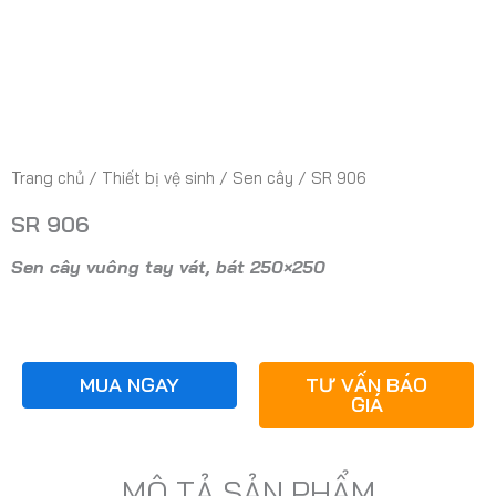
Trang chủ
/
Thiết bị vệ sinh
/
Sen cây
/ SR 906
SR 906
Sen cây vuông tay vát, bát 250×250
MUA NGAY
TƯ VẤN BÁO
GIÁ
MÔ TẢ SẢN PHẨM