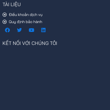
TÀI LIỆU
Điều khoản dịch vụ
Quy định bảo hành
F
T
Y
L
a
w
o
i
c
i
u
n
e
t
t
k
KẾT NỐI VỚI CHÚNG TÔI
b
t
u
e
o
e
b
d
o
r
e
i
k
n