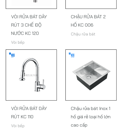
VÒI RỬA BÁT DÂY
CHẬU RỬA BÁT 2
RÚT 3 CHẾ ĐỘ
HỐ KC 006
NƯỚC KC 120
Chậu rửa bát
Vòi bếp
VÒI RỬA BÁT DÂY
Chậu rửa bát Inox 1
RÚT KC 110
hố giá rẻ loại hố lớn
cao cấp
Vòi bếp