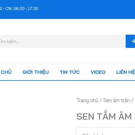
2 - CN: 08:00 - 17:30
m
ếm
 CHỦ
GIỚI THIỆU
TIN TỨC
VIDEO
LIÊN HỆ
Trang chủ
/
Sen âm trần
/
SEN TẮM ÂM 