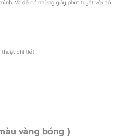
mình. Và để có những giây phút tuyệt vời đó
huật chi tiết:
màu vàng bóng )