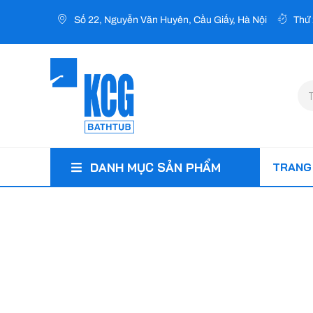
Nhảy
Số 22, Nguyễn Văn Huyên, Cầu Giấy, Hà Nội
Thứ 
tới
nội
dung
Tì
ki
TRANG
DANH MỤC SẢN PHẨM