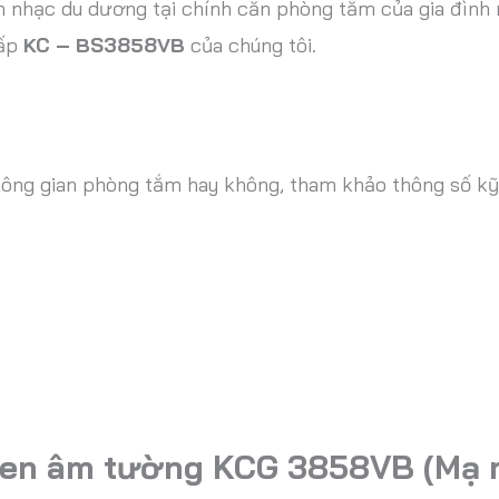
n nhạc du dương tại chính căn phòng tắm của gia đình 
cấp
KC – BS3858VB
của chúng tôi.
ông gian phòng tắm hay không, tham khảo thông số kỹ t
ộ sen âm tường KCG 3858VB (Mạ 