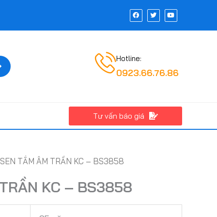
F
T
Y
a
w
o
c
i
u
e
t
t
b
t
u
o
e
b
o
r
e
k
Hotline:
Tìm
kiếm
0923.66.76.86
Tư vấn báo giá
 SEN TẮM ÂM TRẦN KC – BS3858
TRẦN KC – BS3858