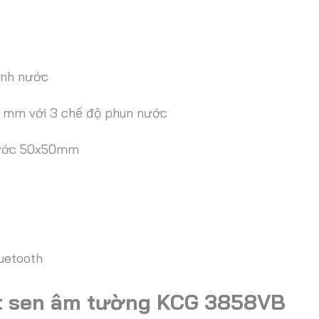
ỉnh nước
0 mm với 3 chế độ phun nước
thước 50x50mm
luetooth
ệt sen âm tường
KCG 3858VB