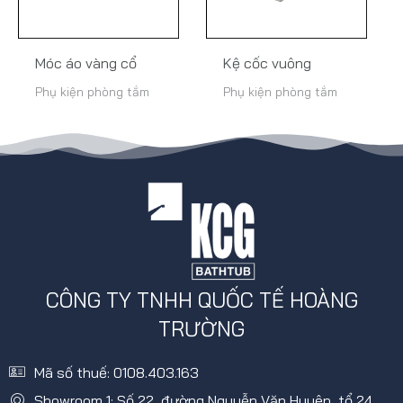
Móc áo vàng cổ
Kệ cốc vuông
Phụ kiện phòng tắm
Phụ kiện phòng tắm
CÔNG TY TNHH QUỐC TẾ HOÀNG
TRƯỜNG
Mã số thuế: 0108.403.163
Showroom 1: Số 22, đường Nguyễn Văn Huyên, tổ 24,