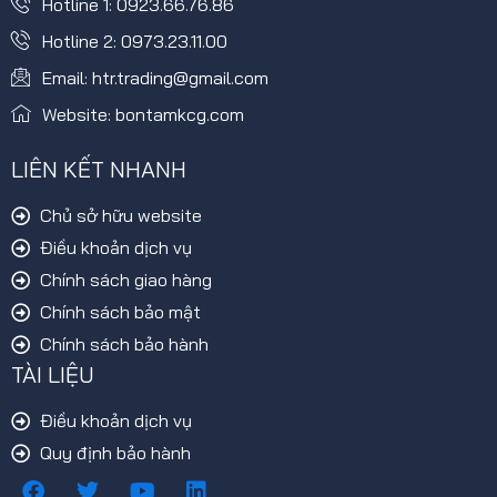
Hotline 1: 0923.66.76.86
Hotline 2: 0973.23.11.00
Email: htr.trading@gmail.com
Website: bontamkcg.com
LIÊN KẾT NHANH
Chủ sở hữu website
Điều khoản dịch vụ
Chính sách giao hàng
Chính sách bảo mật
Chính sách bảo hành
TÀI LIỆU
Điều khoản dịch vụ
Quy định bảo hành
F
T
Y
L