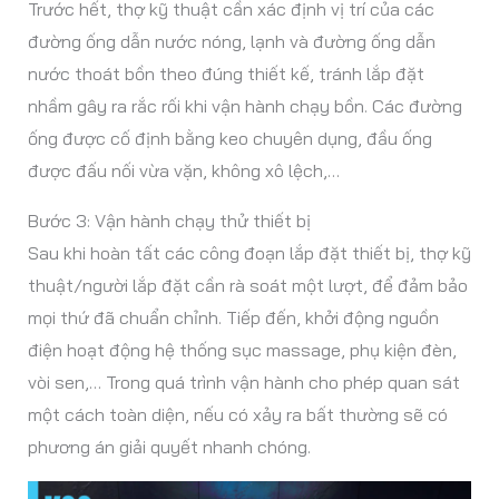
Trước hết, thợ kỹ thuật cần xác định vị trí của các
đường ống dẫn nước nóng, lạnh và đường ống dẫn
nước thoát bồn theo đúng thiết kế, tránh lắp đặt
nhầm gây ra rắc rối khi vận hành chạy bồn. Các đường
ống được cố định bằng keo chuyên dụng, đầu ống
được đấu nối vừa vặn, không xô lệch,…
Bước 3: Vận hành chạy thử thiết bị
Sau khi hoàn tất các công đoạn lắp đặt thiết bị, thợ kỹ
thuật/người lắp đặt cần rà soát một lượt, để đảm bảo
mọi thứ đã chuẩn chỉnh. Tiếp đến, khởi động nguồn
điện hoạt động hệ thống sục massage, phụ kiện đèn,
vòi sen,… Trong quá trình vận hành cho phép quan sát
một cách toàn diện, nếu có xảy ra bất thường sẽ có
phương án giải quyết nhanh chóng.