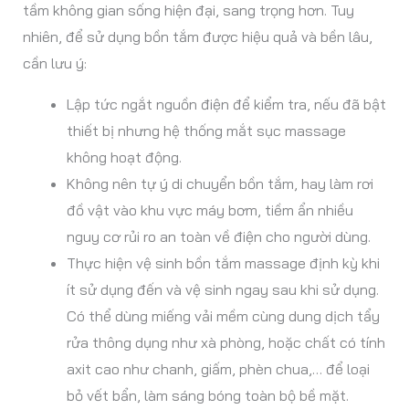
tầm không gian sống hiện đại, sang trọng hơn. Tuy
nhiên, để sử dụng bồn tắm được hiệu quả và bền lâu,
cần lưu ý:
Lập tức ngắt nguồn điện để kiểm tra, nếu đã bật
thiết bị nhưng hệ thống mắt sục massage
không hoạt động.
Không nên tự ý di chuyển bồn tắm, hay làm rơi
đồ vật vào khu vực máy bơm, tiềm ẩn nhiều
nguy cơ rủi ro an toàn về điện cho người dùng.
Thực hiện vệ sinh bồn tắm massage định kỳ khi
ít sử dụng đến và vệ sinh ngay sau khi sử dụng.
Có thể dùng miếng vải mềm cùng dung dịch tẩy
rửa thông dụng như xà phòng, hoặc chất có tính
axit cao như chanh, giấm, phèn chua,… để loại
bỏ vết bẩn, làm sáng bóng toàn bộ bề mặt.