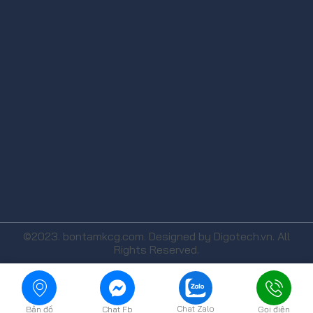
©2023. bontamkcg.com. Designed by Digotech.vn. All
Rights Reserved.
Chat Zalo
Bản đồ
Chat Fb
Gọi điện