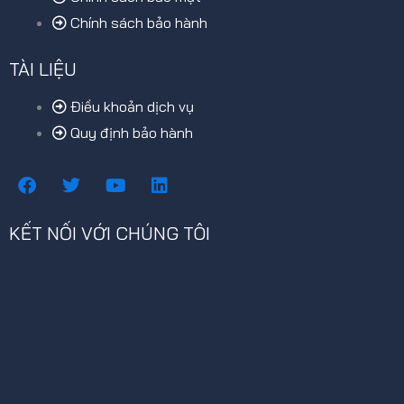
Chính sách bảo hành
TÀI LIỆU
Điều khoản dịch vụ
Quy định bảo hành
F
T
Y
L
a
w
o
i
c
i
u
n
e
t
t
k
KẾT NỐI VỚI CHÚNG TÔI
b
t
u
e
o
e
b
d
o
r
e
i
k
n